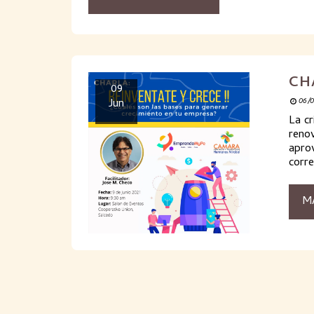
CH
09
Jun
06/
La cr
reno
aprov
corr
M